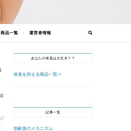
る商品一覧
運営者情報
あなたの体臭は大丈夫？？
体
体臭を抑える商品一覧⇒
談
記事一覧
8日
加齢臭のメカニズム