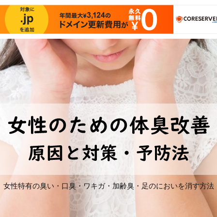
女性特有の臭い・口臭・ワキガ・加齢臭・足のにおいを消す方法