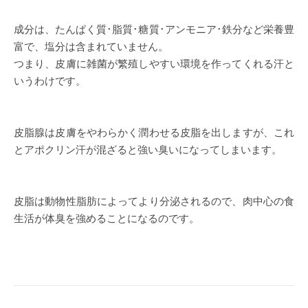
成分は、たんぱく質･脂質･糖質･アンモニア･鉄分など栄養豊
富で、塩分は含まれていません。
つまり、皮膚に雑菌が繁殖しやすい環境を作ってくれる汗と
いうわけです。
皮脂腺は皮膚をやわらかく潤わせる皮脂を出しますが、これ
とアポクリン汗が混ざると強い臭いになってしまいます。
皮脂は動物性脂肪によってより分泌されるので、肉中心の食
生活が体臭を強めることになるのです。