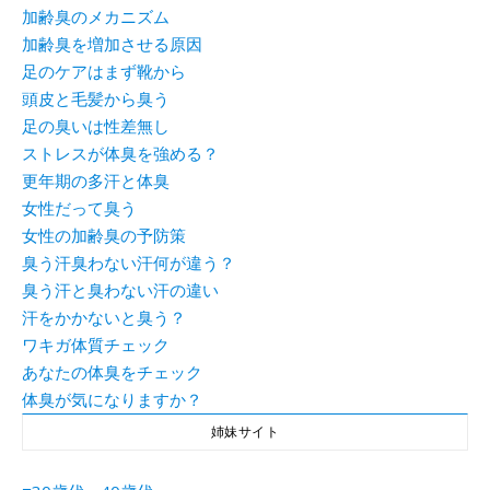
加齢臭のメカニズム
加齢臭を増加させる原因
足のケアはまず靴から
頭皮と毛髪から臭う
足の臭いは性差無し
ストレスが体臭を強める？
更年期の多汗と体臭
女性だって臭う
女性の加齢臭の予防策
臭う汗臭わない汗何が違う？
臭う汗と臭わない汗の違い
汗をかかないと臭う？
ワキガ体質チェック
あなたの体臭をチェック
体臭が気になりますか？
姉妹サイト