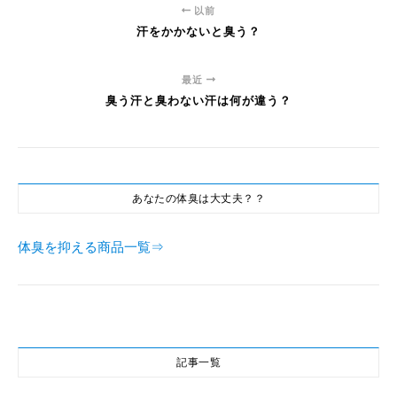
以前
汗をかかないと臭う？
最近
臭う汗と臭わない汗は何が違う？
あなたの体臭は大丈夫？？
体臭を抑える商品一覧⇒
記事一覧