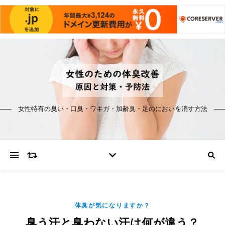
女性特有の臭い・口臭・ワキガ・加齢臭・足のにおいを消す方法
体臭が気になりますか？
臭う汗と臭わない汗は何が違う？