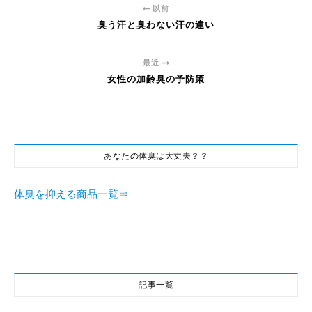
以前
臭う汗と臭わない汗の違い
最近
女性の加齢臭の予防策
あなたの体臭は大丈夫？？
体臭を抑える商品一覧⇒
記事一覧